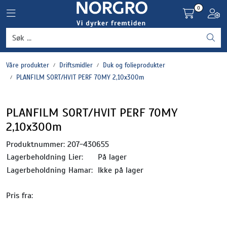
Skip to main content
0
Toggle navigation
Toggl
Grønnsaker
Våre produkter
Driftsmidler
Duk og folieprodukter
Settepotet og setteløk
PLANFILM SORT/HVIT PERF 70MY 2,10x300m
Frukt og bær
PLANFILM SORT/HVIT PERF 70MY
2,10x300m
Plantevern og nyttedyr
Produktnummer:
207-430655
Blomster, potter og brett
Lagerbeholdning Lier:
På lager
Lagerbeholdning Hamar:
Ikke på lager
Driftsmidler
Pris fra: