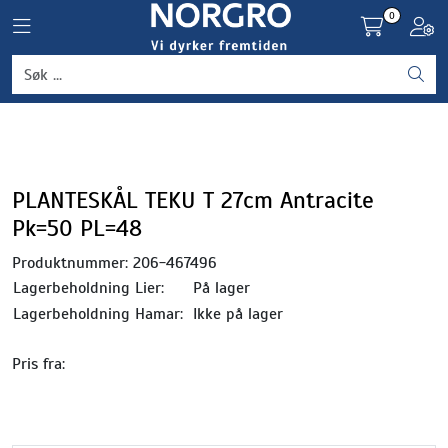
Skip to main content
0
Toggle navigation
Toggl
Grønnsaker
Settepotet og setteløk
Frukt og bær
PLANTESKÅL TEKU T 27cm Antracite
Pk=50 PL=48
Plantevern og nyttedyr
Produktnummer:
206-467496
Lagerbeholdning Lier:
På lager
Blomster, potter og brett
Lagerbeholdning Hamar:
Ikke på lager
Driftsmidler
Pris fra: