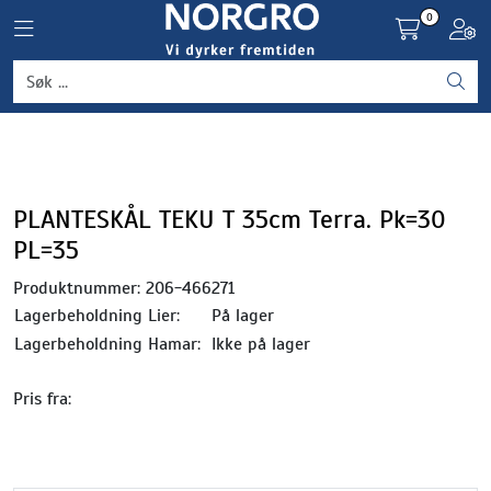
Skip to main content
0
Toggle navigation
Toggl
Grønnsaker
Settepotet og setteløk
Frukt og bær
PLANTESKÅL TEKU T 35cm Terra. Pk=30
PL=35
Plantevern og nyttedyr
Produktnummer:
206-466271
Lagerbeholdning Lier:
På lager
Blomster, potter og brett
Lagerbeholdning Hamar:
Ikke på lager
Driftsmidler
Pris fra: