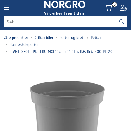
Skip to main content
0
Toggle navigation
Toggl
Grønnsaker
Våre produkter
Driftsmidler
Potter og brett
Potter
Settepotet og setteløk
Planteskolepotter
PLANTESKOLE PT. TEKU MCI 15cm 5° 1,5Ltr. B.G. Krt.=400 PL=20
Frukt og bær
Plantevern og nyttedyr
Blomster, potter og brett
Driftsmidler