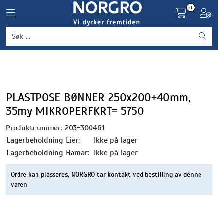
Skip to main content
0
Toggle navigation
Toggl
Grønnsaker
Settepotet og setteløk
Frukt og bær
PLASTPOSE BØNNER 250x200+40mm,
35my MIKROPERFKRT= 5750
Plantevern og nyttedyr
Produktnummer:
203-300461
Lagerbeholdning Lier:
Ikke på lager
Blomster, potter og brett
Lagerbeholdning Hamar:
Ikke på lager
Driftsmidler
Ordre kan plasseres, NORGRO tar kontakt ved bestilling av denne
varen