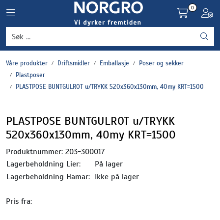
Skip to main content
0
Toggle navigation
Toggl
Grønnsaker
Våre produkter
Driftsmidler
Emballasje
Poser og sekker
Settepotet og setteløk
Plastposer
PLASTPOSE BUNTGULROT u/TRYKK 520x360x130mm, 40my KRT=1500
Frukt og bær
PLASTPOSE BUNTGULROT u/TRYKK
Plantevern og nyttedyr
520x360x130mm, 40my KRT=1500
Blomster, potter og brett
Produktnummer:
203-300017
Lagerbeholdning Lier:
På lager
Driftsmidler
Lagerbeholdning Hamar:
Ikke på lager
Pris fra: