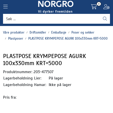
Skip to main content
0
Toggle navigation
Toggl
Grønnsaker
Våre produkter
Driftsmidler
Emballasje
Poser og sekker
Settepotet og setteløk
Plastposer
PLASTPOSE KRYMPEPOSE AGURK 100x330mm KRT=5000
Frukt og bær
PLASTPOSE KRYMPEPOSE AGURK
100x330mm KRT=5000
Plantevern og nyttedyr
Produktnummer:
203-477507
Blomster, potter og brett
Lagerbeholdning Lier:
På lager
Lagerbeholdning Hamar:
Ikke på lager
Driftsmidler
Pris fra: