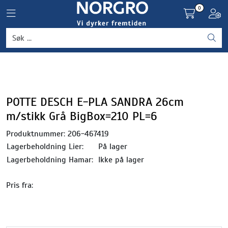
Skip to main content
0
Toggle navigation
Toggl
Grønnsaker
Settepotet og setteløk
Frukt og bær
POTTE DESCH E-PLA SANDRA 26cm
m/stikk Grå BigBox=210 PL=6
Plantevern og nyttedyr
Produktnummer:
206-467419
Lagerbeholdning Lier:
På lager
Blomster, potter og brett
Lagerbeholdning Hamar:
Ikke på lager
Driftsmidler
Pris fra: