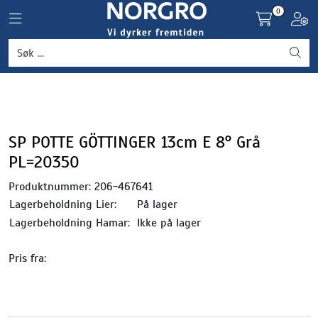
Skip to main content
0
Toggle navigation
Toggl
Grønnsaker
Settepotet og setteløk
Frukt og bær
SP POTTE GÖTTINGER 13cm E 8° Grå
PL=20350
Plantevern og nyttedyr
Produktnummer:
206-467641
Lagerbeholdning Lier:
På lager
Blomster, potter og brett
Lagerbeholdning Hamar:
Ikke på lager
Driftsmidler
Pris fra: