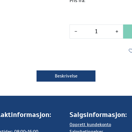
Pris fra:
-
+
Beskrivelse
aktinformasjon:
Salgsinformasjon:
Opprett kundekonto
stider: 08:00-16:00
Salgsbetingelser