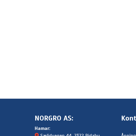
NORGRO AS:
Kont
Hamar:
Sælidvegen 44
, 2322 Ridabu
Åpning