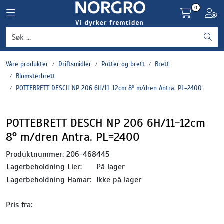
Skip to main content
0
Toggle navigation
Toggl
Grønnsaker
Våre produkter
Driftsmidler
Potter og brett
Brett
Settepotet og setteløk
Blomsterbrett
POTTEBRETT DESCH NP 206 6H/11-12cm 8° m/dren Antra. PL=2400
Frukt og bær
POTTEBRETT DESCH NP 206 6H/11-12cm
Plantevern og nyttedyr
8° m/dren Antra. PL=2400
Blomster, potter og brett
Produktnummer:
206-468445
Lagerbeholdning Lier:
På lager
Driftsmidler
Lagerbeholdning Hamar:
Ikke på lager
Pris fra: