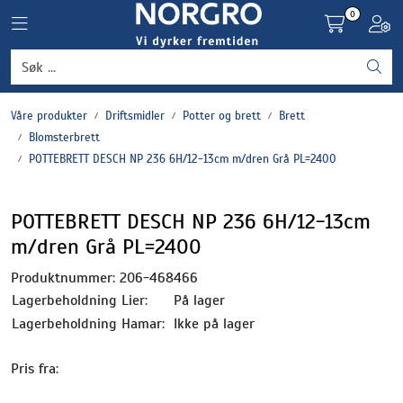
Skip to main content
0
Toggle navigation
Toggl
Grønnsaker
Våre produkter
Driftsmidler
Potter og brett
Brett
Settepotet og setteløk
Blomsterbrett
POTTEBRETT DESCH NP 236 6H/12-13cm m/dren Grå PL=2400
Frukt og bær
POTTEBRETT DESCH NP 236 6H/12-13cm
Plantevern og nyttedyr
m/dren Grå PL=2400
Blomster, potter og brett
Produktnummer:
206-468466
Lagerbeholdning Lier:
På lager
Driftsmidler
Lagerbeholdning Hamar:
Ikke på lager
Pris fra: