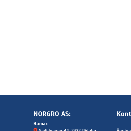
NORGRO AS:
Kont
Hamar:
Sælidvegen 44
, 2322 Ridabu
Åpning