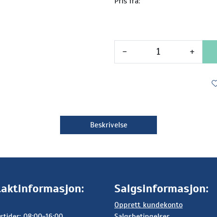
Pris fra:
-
+
Beskrivelse
aktinformasjon:
Salgsinformasjon:
Opprett kundekonto
stider: 08:00-16:00
Salgsbetingelser