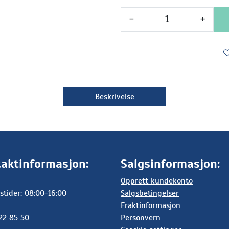
-
+
Beskrivelse
aktinformasjon:
Salgsinformasjon:
Opprett kundekonto
stider: 08:00-16:00
Salgsbetingelser
Fraktinformasjon
 22 85 50
Personvern