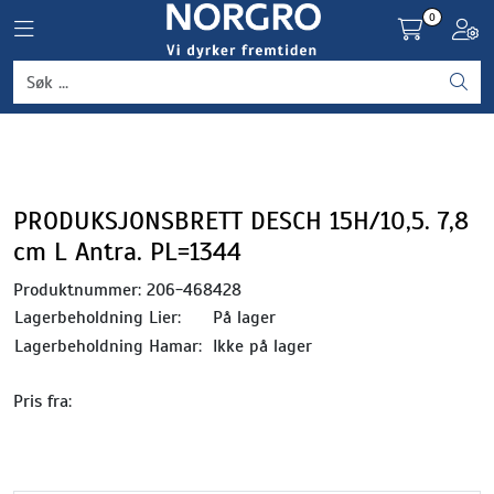
Skip to main content
0
Toggle navigation
Toggl
Grønnsaker
Settepotet og setteløk
Frukt og bær
PRODUKSJONSBRETT DESCH 15H/10,5. 7,8
cm L Antra. PL=1344
Plantevern og nyttedyr
Produktnummer:
206-468428
Lagerbeholdning Lier:
På lager
Blomster, potter og brett
Lagerbeholdning Hamar:
Ikke på lager
Driftsmidler
Pris fra: