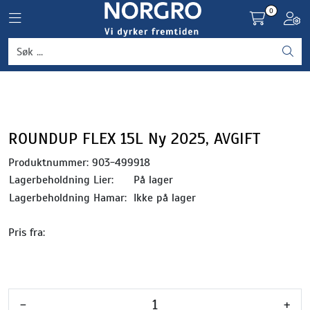
Skip to main content
0
Toggle navigation
Toggl
Grønnsaker
Settepotet og setteløk
Frukt og bær
ROUNDUP FLEX 15L Ny 2025, AVGIFT
Produktnummer:
903-499918
Plantevern og nyttedyr
Lagerbeholdning Lier:
På lager
Lagerbeholdning Hamar:
Ikke på lager
Blomster, potter og brett
Pris fra:
Driftsmidler
-
+