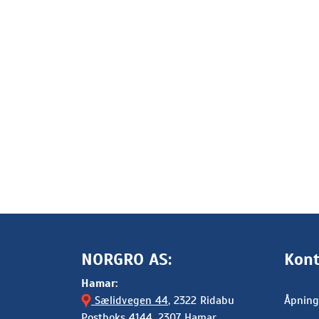
NORGRO AS:
Kont
Hamar:
Sælidvegen 44
, 2322 Ridabu
Åpning
Postboks 4144, 2307 Hamar