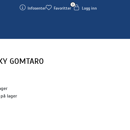
0
Infosenter
Favoritter
Logg inn
LKY GOMTARO
ager
 på lager