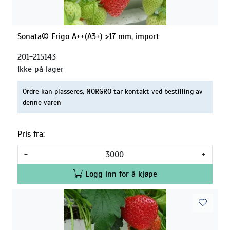
Sonata© Frigo A++(A3+) >17 mm, import
201-215143
Ikke på lager
Ordre kan plasseres, NORGRO tar kontakt ved bestilling av
denne varen
Pris fra:
-
+
Logg inn for å kjøpe