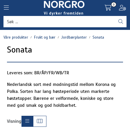
Skip to main content
0
Toggle navigation
Toggl
Grønnsaker
Våre produkter
Frukt og bær
Jordbærplanter
Sonata
Settepotet og setteløk
Sonata
Frukt og bær
Plantevern og nyttedyr
Leveres som: BR/ÅP/FR/WB/TR
Nederlandsk sort med modningstid mellom Korona og
Blomster, potter og brett
Polka. Sorten har lang høsteperiode uten markerte
høstetopper. Bærene er velformede, koniske og store
Driftsmidler
med god smak og god holdbarhet.
Visning