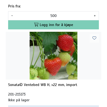
Pris fra:
-
+
Logg inn for å kjøpe
Sonata© Ventebed WB H, >22 mm, import
201-215173
Ikke på lager