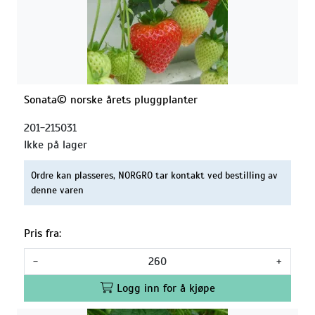
Sonata© norske årets pluggplanter
201-215031
Ikke på lager
Ordre kan plasseres, NORGRO tar kontakt ved bestilling av
denne varen
Pris fra:
-
+
Logg inn for å kjøpe