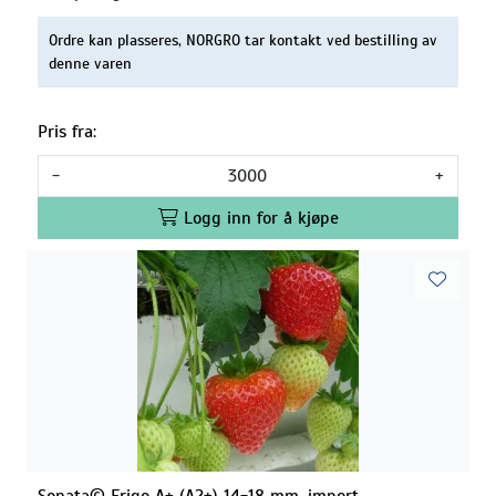
Ordre kan plasseres, NORGRO tar kontakt ved bestilling av
denne varen
Pris fra:
-
+
Logg inn for å kjøpe
Sonata© Frigo A+ (A2+) 14-18 mm, import