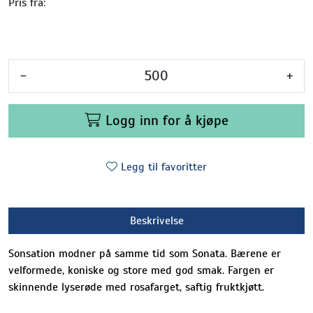
Pris fra:
-
+
Logg inn for å kjøpe
Legg til favoritter
Beskrivelse
Sonsation modner på samme tid som Sonata. Bærene er
velformede, koniske og store med god smak. Fargen er
skinnende lyserøde med rosafarget, saftig fruktkjøtt.