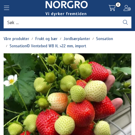
Skip to main content
0
Toggle navigation
Toggl
Grønnsaker
Våre produkter
Frukt og bær
Jordbærplanter
Sonsation
Settepotet og setteløk
Sonsation© Ventebed WB H, >22 mm, import
Frukt og bær
Plantevern og nyttedyr
Blomster, potter og brett
Driftsmidler