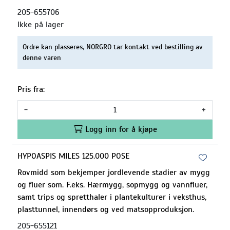
205-655706
Ikke på lager
Ordre kan plasseres, NORGRO tar kontakt ved bestilling av
denne varen
Pris fra:
-
+
Logg inn for å kjøpe
HYPOASPIS MILES 125.000 POSE
Rovmidd som bekjemper jordlevende stadier av mygg
og fluer som. F.eks. Hærmygg, sopmygg og vannfluer,
samt trips og spretthaler i plantekulturer i veksthus,
plasttunnel, innendørs og ved matsopproduksjon.
205-655121