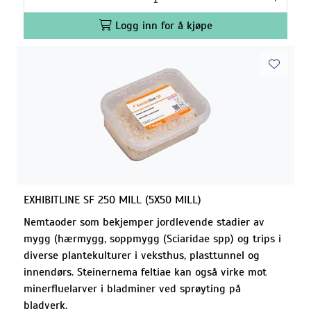
Logg inn for å kjøpe
EXHIBITLINE SF 250 MILL (5X50 MILL)
Nemtaoder som bekjemper jordlevende stadier av
mygg (hærmygg, soppmygg (Sciaridae spp) og trips i
diverse plantekulturer i veksthus, plasttunnel og
innendørs. Steinernema feltiae kan også virke mot
minerfluelarver i bladminer ved sprøyting på
bladverk.