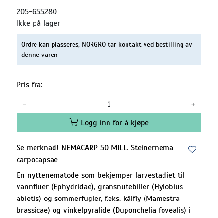
205-655280
Ikke på lager
Ordre kan plasseres, NORGRO tar kontakt ved bestilling av
denne varen
Pris fra:
-
+
Logg inn for å kjøpe
Se merknad! NEMACARP 50 MILL. Steinernema
carpocapsae
En nyttenematode som bekjemper larvestadiet til
vannfluer (Ephydridae), gransnutebiller (Hylobius
abietis) og sommerfugler, f.eks. kålfly (Mamestra
brassicae) og vinkelpyralide (Duponchelia fovealis) i