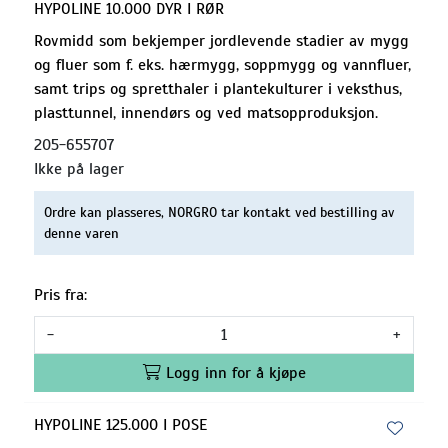
HYPOLINE 10.000 DYR I RØR
Rovmidd som bekjemper jordlevende stadier av mygg
og fluer som f. eks. hærmygg, soppmygg og vannfluer,
samt trips og spretthaler i plantekulturer i veksthus,
plasttunnel, innendørs og ved matsopproduksjon.
205-655707
Ikke på lager
Ordre kan plasseres, NORGRO tar kontakt ved bestilling av
denne varen
Pris fra:
-
+
Logg inn for å kjøpe
HYPOLINE 125.000 I POSE