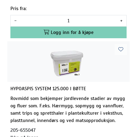
Pris fra:
-
+
Logg inn for å kjøpe
HYPOASPIS SYSTEM 125.000 I BØTTE
Rovmidd som bekjemper jordlevende stadier av mygg
og fluer som. F.eks. Hærmygg, sopmygg og vannfluer,
samt trips og spretthaler i plantekulturer i veksthus,
plasttunnel, innendørs og ved matsopproduksjon.
205-655047