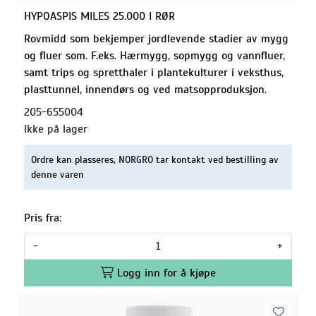
HYPOASPIS MILES 25.000 I RØR
Rovmidd som bekjemper jordlevende stadier av mygg
og fluer som. F.eks. Hærmygg, sopmygg og vannfluer,
samt trips og spretthaler i plantekulturer i veksthus,
plasttunnel, innendørs og ved matsopproduksjon.
205-655004
Ikke på lager
Ordre kan plasseres, NORGRO tar kontakt ved bestilling av
denne varen
Pris fra:
-
+
Logg inn for å kjøpe