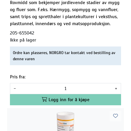
Rovmidd som bekjemper jordlevende stadier av mygg
og fluer som. F.eks. Hærmygg, sopmygg og vannfluer,
samt trips og spretthaler i plantekulturer i veksthus,
plasttunnel, innendørs og ved matsopproduksjon.
205-655042
Ikke på lager
Ordre kan plasseres, NORGRO tar kontakt ved bestilling av
denne varen
Pris fra:
-
+
Logg inn for å kjøpe