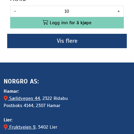
-
+
Logg inn for å kjøpe
Vis flere
NORGRO AS:
Hamar:
Sælidvegen 44
, 2322 Ridabu
Postboks 4144, 2307 Hamar
Lier:
Fruktveien 9
, 3402 Lier