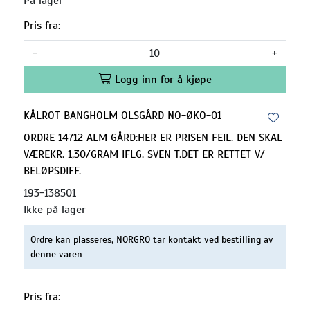
På lager
Pris fra:
-
+
Logg inn for å kjøpe
KÅLROT BANGHOLM OLSGÅRD NO-ØKO-01
ORDRE 14712 ALM GÅRD:HER ER PRISEN FEIL. DEN SKAL
VÆREKR. 1,30/GRAM IFLG. SVEN T.DET ER RETTET V/
BELØPSDIFF.
193-138501
Ikke på lager
Ordre kan plasseres, NORGRO tar kontakt ved bestilling av
denne varen
Pris fra: