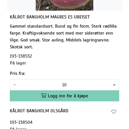
KÅLROT BANGHOLM MAGRES ES UBEISET
Gammel standardsort. Rund og fin form. Sterk rødlilla
farge. Kraftigvoksende sort med mer siderøtter enn
Vige. God smak. Stor avling. Middels lagringsevne.
Skotsk sort.
193-138532
På lager
Pris fra:
-
+
Logg inn for å kjøpe
KÅLROT BANGHOLM OLSGÅRD
193-138504