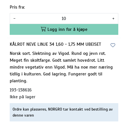
Pris fra:
-
+
Logg inn for å kjøpe
KÅLROT NEVE LINJE 34 1,60 - 1,75 MM UBEISET
Norsk sort. Slektning av Vigod. Rund og jevn rot.
Meget fin skoltfarge. Godt samlet hovedrot. Litt
mindre vegetativ enn Vigod. Må ha noe mer næring
tidlig i kulturen. God lagring. Fungerer godt til
planting.
193-138616
Ikke på lager
Ordre kan plasseres, NORGRO tar kontakt ved bestilling av
denne varen