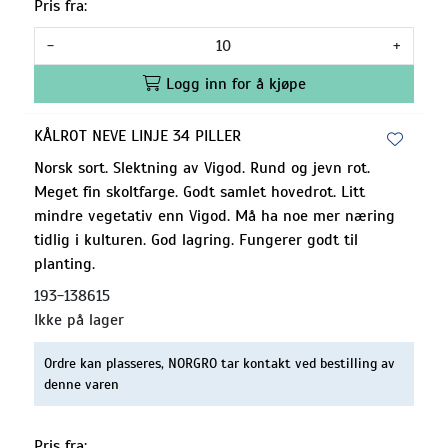
Pris fra:
-
+
Logg inn for å kjøpe
KÅLROT NEVE LINJE 34 PILLER
Norsk sort. Slektning av Vigod. Rund og jevn rot.
Meget fin skoltfarge. Godt samlet hovedrot. Litt
mindre vegetativ enn Vigod. Må ha noe mer næring
tidlig i kulturen. God lagring. Fungerer godt til
planting.
193-138615
Ikke på lager
Ordre kan plasseres, NORGRO tar kontakt ved bestilling av
denne varen
Pris fra: