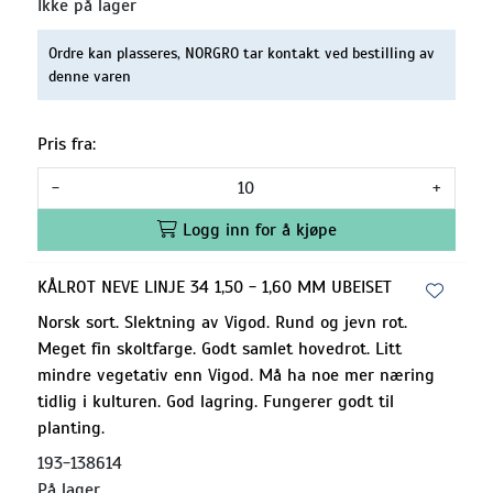
Ikke på lager
Ordre kan plasseres, NORGRO tar kontakt ved bestilling av
denne varen
Pris fra:
-
+
Logg inn for å kjøpe
KÅLROT NEVE LINJE 34 1,50 - 1,60 MM UBEISET
Norsk sort. Slektning av Vigod. Rund og jevn rot.
Meget fin skoltfarge. Godt samlet hovedrot. Litt
mindre vegetativ enn Vigod. Må ha noe mer næring
tidlig i kulturen. God lagring. Fungerer godt til
planting.
193-138614
På lager