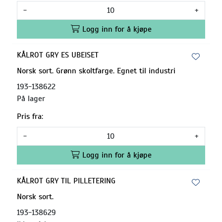
-
+
Logg inn for å kjøpe
KÅLROT GRY ES UBEISET
Norsk sort. Grønn skoltfarge. Egnet til industri
193-138622
På lager
Pris fra:
-
+
Logg inn for å kjøpe
KÅLROT GRY TIL PILLETERING
Norsk sort.
193-138629