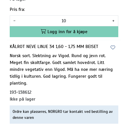
Pris fra:
-
+
Logg inn for å kjøpe
KÅLROT NEVE LINJE 34 1,60 - 1,75 MM BEISET
Norsk sort. Slektning av Vigod. Rund og jevn rot.
Meget fin skoltfarge. Godt samlet hovedrot. Litt
mindre vegetativ enn Vigod. Må ha noe mer næring
tidlig i kulturen. God lagring. Fungerer godt til
planting.
193-138612
Ikke på lager
Ordre kan plasseres, NORGRO tar kontakt ved bestilling av
denne varen