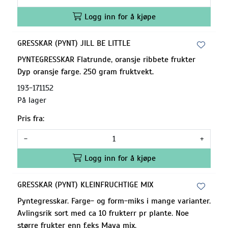
Logg inn for å kjøpe
GRESSKAR (PYNT) JILL BE LITTLE
PYNTEGRESSKAR Flatrunde, oransje ribbete frukter
Dyp oransje farge. 250 gram fruktvekt.
193-171152
På lager
Pris fra:
-
+
Logg inn for å kjøpe
GRESSKAR (PYNT) KLEINFRUCHTIGE MIX
Pyntegresskar. Farge- og form-miks i mange varianter.
Avlingsrik sort med ca 10 frukterr pr plante. Noe
større frukter enn f.eks Maya mix.