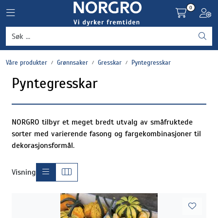
Skip to main content
0
Toggle navigation
Toggl
Grønnsaker
Våre produkter
Grønnsaker
Gresskar
Pyntegresskar
Settepotet og setteløk
Pyntegresskar
Frukt og bær
Plantevern og nyttedyr
NORGRO tilbyr et meget bredt utvalg av småfruktede
sorter med varierende fasong og fargekombinasjoner til
dekorasjonsformål.
Blomster, potter og brett
Visning
Driftsmidler