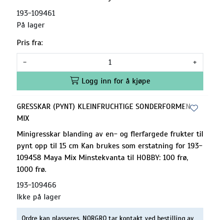
193-109461
På lager
Pris fra:
-
+
Logg inn for å kjøpe
GRESSKAR (PYNT) KLEINFRUCHTIGE SONDERFORMEN
MIX
Minigresskar blanding av en- og flerfargede frukter til
pynt opp til 15 cm Kan brukes som erstatning for 193-
109458 Maya Mix Minstekvanta til HOBBY: 100 frø,
1000 frø.
193-109466
Ikke på lager
Ordre kan plasseres, NORGRO tar kontakt ved bestilling av