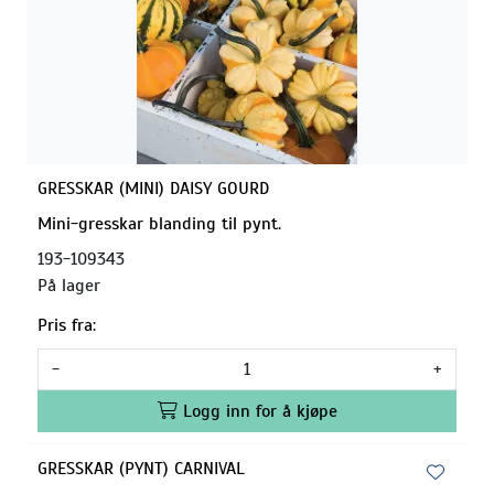
GRESSKAR (MINI) DAISY GOURD
Mini-gresskar blanding til pynt.
193-109343
På lager
Pris fra:
-
+
Logg inn for å kjøpe
GRESSKAR (PYNT) CARNIVAL