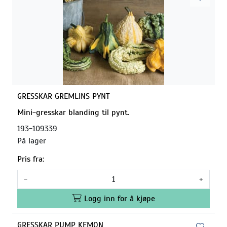
GRESSKAR GREMLINS PYNT
Mini-gresskar blanding til pynt.
193-109339
På lager
Pris fra:
-
+
Logg inn for å kjøpe
GRESSKAR PUMP KEMON