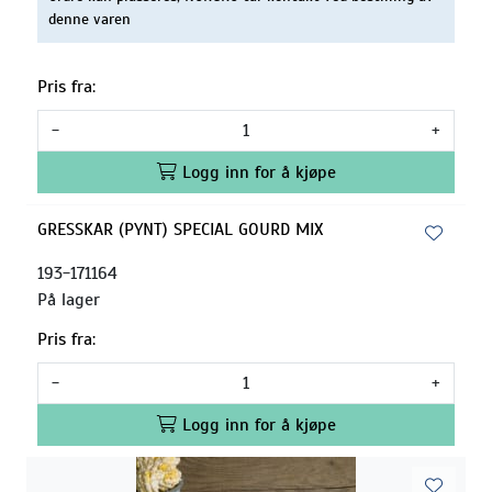
denne varen
Pris fra:
-
+
Logg inn for å kjøpe
GRESSKAR (PYNT) SPECIAL GOURD MIX
193-171164
På lager
Pris fra:
-
+
Logg inn for å kjøpe