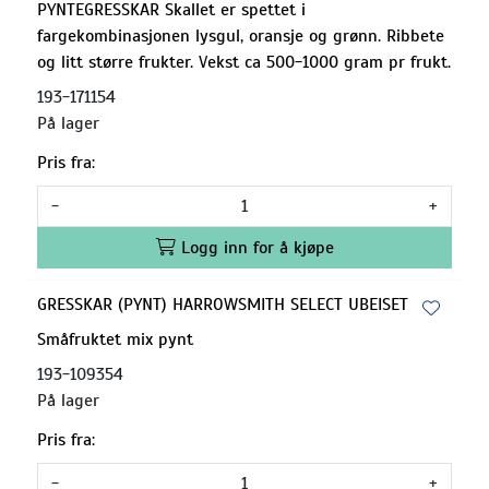
PYNTEGRESSKAR Skallet er spettet i
fargekombinasjonen lysgul, oransje og grønn. Ribbete
og litt større frukter. Vekst ca 500-1000 gram pr frukt.
193-171154
På lager
Pris fra:
-
+
Logg inn for å kjøpe
GRESSKAR (PYNT) HARROWSMITH SELECT UBEISET
Småfruktet mix pynt
193-109354
På lager
Pris fra:
-
+