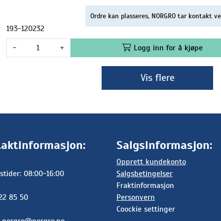
Ordre kan plasseres, NORGRO tar kontakt ve
193-120232
-
+
Logg inn for å kjøpe
Vis flere
aktinformasjon:
Salgsinformasjon:
Opprett kundekonto
stider: 08:00-16:00
Salgsbetingelser
Fraktinformasjon
 22 85 50
Personvern
Coockie settinger