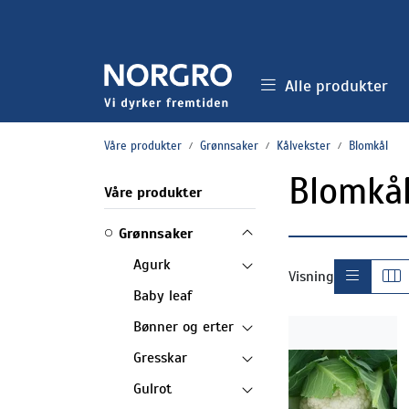
Skip to main content
Alle produkter
Våre produkter
Grønnsaker
Kålvekster
Blomkål
Blomkå
Våre produkter
Grønnsaker
Agurk
Visning
Baby leaf
Bønner og erter
Gresskar
Gulrot