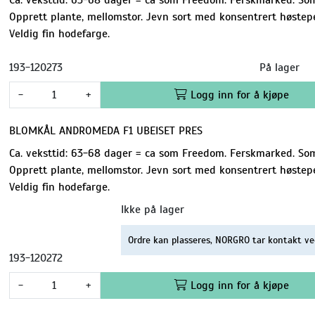
Opprett plante, mellomstor. Jevn sort med konsentrert høstepe
Veldig fin hodefarge.
193-120273
På lager
-
+
Logg inn for å kjøpe
BLOMKÅL ANDROMEDA F1 UBEISET PRES
Ca. veksttid: 63-68 dager = ca som Freedom. Ferskmarked. Som
Opprett plante, mellomstor. Jevn sort med konsentrert høstepe
Veldig fin hodefarge.
Ikke på lager
Ordre kan plasseres, NORGRO tar kontakt ve
193-120272
-
+
Logg inn for å kjøpe