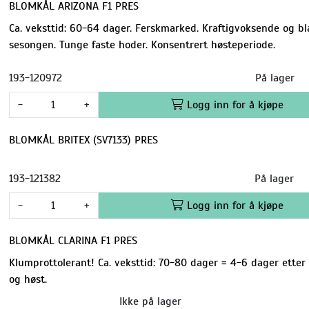
BLOMKÅL ARIZONA F1 PRES
Ca. veksttid: 60-64 dager. Ferskmarked. Kraftigvoksende og b
sesongen. Tunge faste hoder. Konsentrert høsteperiode.
193-120972
På lager
-
+
Logg inn for å kjøpe
BLOMKÅL BRITEX (SV7133) PRES
193-121382
På lager
-
+
Logg inn for å kjøpe
BLOMKÅL CLARINA F1 PRES
Klumprottolerant! Ca. veksttid: 70-80 dager = 4-6 dager ette
og høst.
Ikke på lager