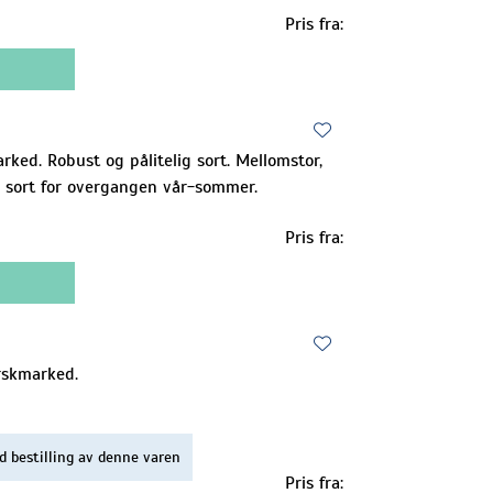
Pris fra:
ked. Robust og pålitelig sort. Mellomstor,
l sort for overgangen vår-sommer.
Pris fra:
erskmarked.
d bestilling av denne varen
Pris fra: