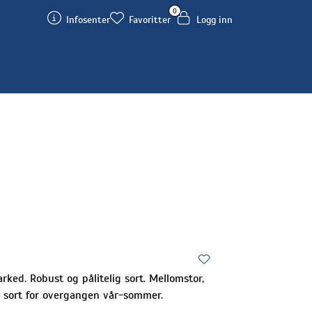
0
Infosenter
Favoritter
Logg inn
ked. Robust og pålitelig sort. Mellomstor,
l sort for overgangen vår-sommer.