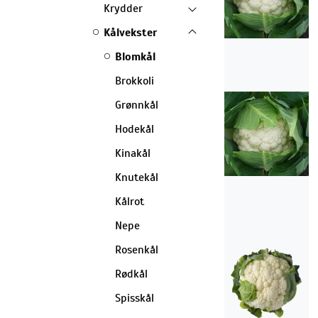
Krydder
Kålvekster
Blomkål
Brokkoli
Grønnkål
Hodekål
Kinakål
Knutekål
Kålrot
Nepe
Rosenkål
Rødkål
Spisskål