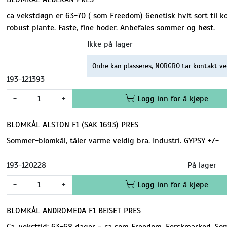
ca vekstdøgn er 63-70 ( som Freedom) Genetisk hvit sort til 
robust plante. Faste, fine hoder. Anbefales sommer og høst.
Ikke på lager
Ordre kan plasseres, NORGRO tar kontakt ve
193-121393
-
+
Logg inn for å kjøpe
BLOMKÅL ALSTON F1 (SAK 1693) PRES
Sommer-blomkål, tåler varme veldig bra. Industri. GYPSY +/-
193-120228
På lager
-
+
Logg inn for å kjøpe
BLOMKÅL ANDROMEDA F1 BEISET PRES
Ca. veksttid: 63-68 dager = ca som Freedom. Ferskmarked. Som