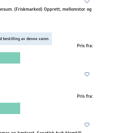
konsum. (Friskmarked) Opprett, mellomstor og
d bestilling av denne varen
Pris fra:
Pris fra:
mer og høstsort. Genetisk hvit blomkål.