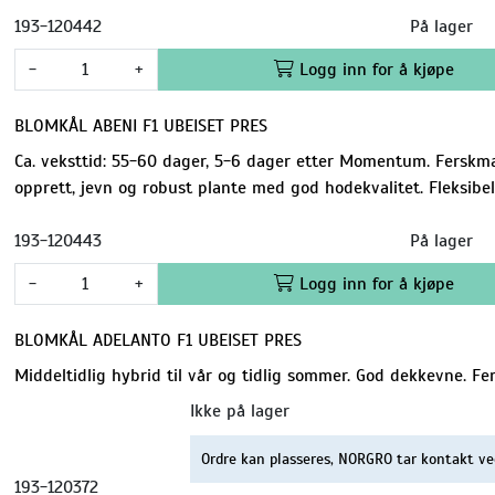
193-120442
På lager
-
+
Logg inn for å kjøpe
BLOMKÅL ABENI F1 UBEISET PRES
Ca. veksttid: 55-60 dager, 5-6 dager etter Momentum. Ferskmar
opprett, jevn og robust plante med god hodekvalitet. Fleksibe
193-120443
På lager
-
+
Logg inn for å kjøpe
BLOMKÅL ADELANTO F1 UBEISET PRES
Middeltidlig hybrid til vår og tidlig sommer. God dekkevne. F
Ikke på lager
Ordre kan plasseres, NORGRO tar kontakt ve
193-120372