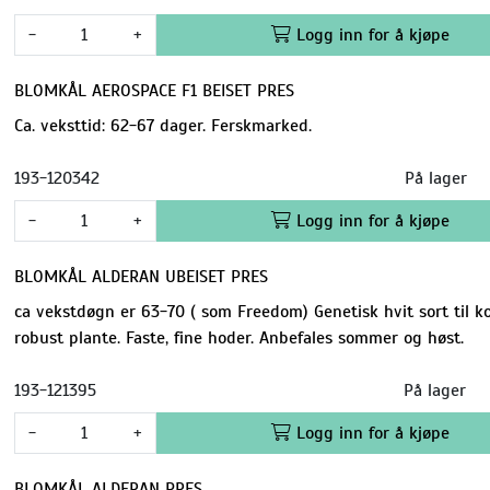
-
+
Logg inn for å kjøpe
BLOMKÅL AEROSPACE F1 BEISET PRES
Ca. veksttid: 62-67 dager. Ferskmarked.
193-120342
På lager
-
+
Logg inn for å kjøpe
BLOMKÅL ALDERAN UBEISET PRES
ca vekstdøgn er 63-70 ( som Freedom) Genetisk hvit sort til 
robust plante. Faste, fine hoder. Anbefales sommer og høst.
193-121395
På lager
-
+
Logg inn for å kjøpe
BLOMKÅL ALDERAN PRES